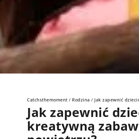
Catchsthemoment
/
Rodzina
/
Jak zapewnić dziec
Jak zapewnić dzie
kreatywną zabaw
DY
CZAS WOLNY