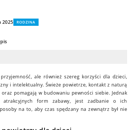
a 2025
RODZINA
pis
6 marca 2026
Jak zbudować domową przestrzeń
która wspiera kreatywność i rozwó
rzyjemność, ale również szereg korzyści dla dzieci,
ęcia w wolnym
dzieci?
zny i intelektualny. Świeże powietrze, kontakt z naturą
piracji na
Odkryj tajniki tworzenia przestrzen
ć oraz pomagają w budowaniu pewności siebie. Jednak
w domu, która pobudza
 atrakcyjnych form zabawy, jest zadbanie o ich
bby?
kreatywność i wspiera rozwój
posoby na to, aby czas spędzany na zewnątrz był nie
 warto się
twoich dzieci. Dowiedz się, jakie
elementy odpowiednio wpływają n