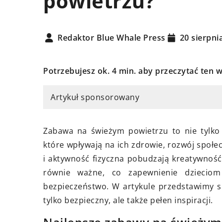
powietrzu?
Redaktor Blue Whale Press
20 sierpni
Potrzebujesz ok. 4 min. aby przeczytać ten w
ja 2024
Artykuł sponsorowany
akupić odpowiednie listwy
6 kwietnia 2023
czeniowe do Twojego domu –
Zabawa na świeżym powietrzu to nie tylko p
Szukasz nowego zaj
yczny przewodnik
które wpływają na ich zdrowie, rozwój społec
czasie? Oto kilka ins
odnik dla osób, które chcą
i aktywność fizyczna pobudzają kreatywnoś
hobby dla każdego
nale dodać niewielki, a
równie ważne, co zapewnienie dzieciom
Szukasz nowego ho
owny akcent do wnętrz
bezpieczeństwo. W artykule przedstawimy s
Podpowiadamy, czym
go domu. Znasz już cechy
tylko bezpieczny, ale także pełen inspiracji.
zająć tej jesieni!
nych listew wykończeniowych?