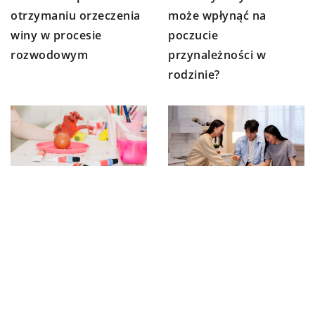
może wpłynąć na
otrzymaniu orzeczenia
poczucie
winy w procesie
przynależności w
rozwodowym
rodzinie?
16 kwietnia 2024
17 sierpnia 2025
Tworzenie przestrzeni
Magia wspólnego
do kreatywnego
gotowania: jak
rozwoju dla twojego
kulinarne przygody
dziecka
zbliżają rodzinę