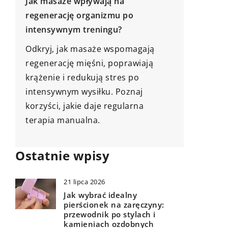
23 maja
Jak zakupić wysokiej jakości
Plomby 
zlewozmywak granitowy do swojej
ochrona
kuchni – praktyczne porady
kradzie
Odkryj praktyczne porady, które
Plomby 
pomogą Ci wybrać idealny
niezawo
zlewozmywak granitowy do swojej
manipula
kuchni. Dowiedz się, na co zwracać
uwagę, wybierając zlewozmywak i
jakie są korzyści z wyboru granitu.
Ostatnie wpisy
21 lipca 2026
Jak wybrać idealny
pierścionek na zaręczyny:
przewodnik po stylach i
kamieniach ozdobnych