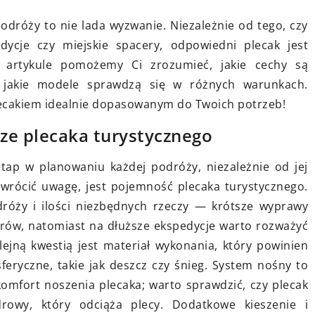
Jak masaże wpływają na
regenerację organizmu po
jące: Skuteczna
róży to nie lada wyzwanie. Niezależnie od tego, czy
intensywnym treningu?
ulacją i
dycje czy miejskie spacery, odpowiedni plecak jest
 artykule pomożemy Ci zrozumieć, jakie cechy są
Odkryj, jak masaże wspomagają
z jakie modele sprawdzą się w różnych warunkach.
regenerację mięśni, poprawiają
ące -
lecakiem idealnie dopasowanym do Twoich potrzeb!
krążenie i redukują stres po
a przed
intensywnym wysiłku. Poznaj
eżą.
ze plecaka turystycznego
korzyści, jakie daje regularna
terapia manualna.
tap w planowaniu każdej podróży, niezależnie od jej
 zwrócić uwagę, jest pojemność plecaka turystycznego.
róży i ilości niezbędnych rzeczy — krótsze wyprawy
itrów, natomiast na dłuższe ekspedycje warto rozważyć
ejną kwestią jest materiał wykonania, który powinien
eryczne, takie jak deszcz czy śnieg. System nośny to
omfort noszenia plecaka; warto sprawdzić, czy plecak
rowy, który odciąża plecy. Dodatkowe kieszenie i