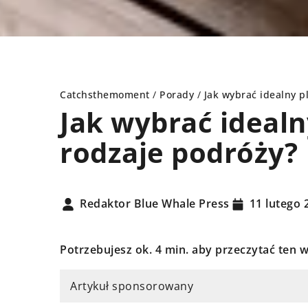
Catchsthemoment
/
Porady
/
Jak wybrać idealny p
Jak wybrać idealn
rodzaje podróży?
DY
PORADY
Redaktor Blue Whale Press
11 lutego 
Potrzebujesz ok. 4 min. aby przeczytać ten w
Artykuł sponsorowany
pnia 2024