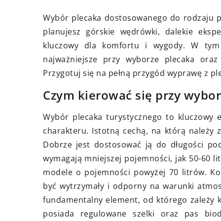
23 maja 2023
akupić wysokiej jakości
Plomby zabezpiecza
Wybór plecaka dostosowanego do rodzaju pod
zmywak granitowy do swojej
ochrona przed manip
planujesz górskie wędrówki, dalekie ekspe
i – praktyczne porady
kradzieżą
kluczowy dla komfortu i wygody. W tym
j praktyczne porady, które
najważniejsze przy wyborze plecaka ora
Plomby zabezpieczaj
ą Ci wybrać idealny
Przygotuj się na pełną przygód wyprawę z p
niezawodna ochron
zmywak granitowy do swojej
manipulacją i kradzi
Czym kierować się przy wybor
i. Dowiedz się, na co zwracać
, wybierając zlewozmywak i
Wybór plecaka turystycznego to kluczowy e
są korzyści z wyboru granitu.
charakteru. Istotną cechą, na którą należy
Dobrze jest dostosować ją do długości pod
wymagają mniejszej pojemności, jak 50-60 l
modele o pojemności powyżej 70 litrów. Kol
być wytrzymały i odporny na warunki atmosf
fundamentalny element, od którego zależy k
posiada regulowane szelki oraz pas biod