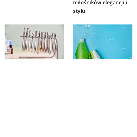
miłośników elegancji i
stylu
10 stycznia 2024
13 listopada 2024
Jak prawidłowo dbać o
Jak wybrać idealny
turbiny
środek do prania dla
stomatologiczne:
Twoich potrzeb?
poradnik dla dentystów