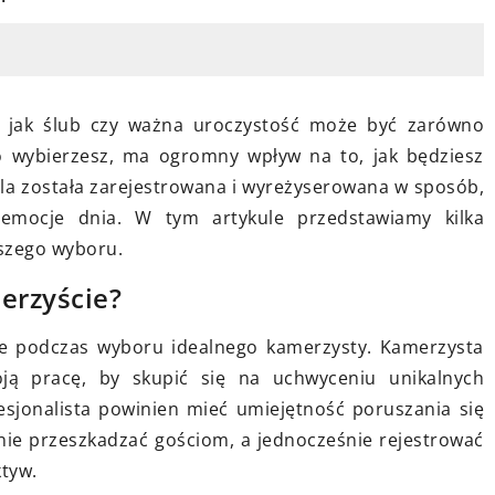
5
3 września 2024
ealną deskę do
ń jak ślub czy ważna uroczystość może być zarówno
Sposoby na wspólne celebro
wojej kuchni?
ogo wybierzesz, ma ogromny wpływ na to, jak będziesz
małych sukcesów w rodzinie
ila została zarejestrowana i wyreżyserowana w sposób,
cechy powinna mieć
Odkryj inspirujące sposoby n
i emocje dnia. W tym artykule przedstawiamy kilka
do krojenia. Poznaj
świętowanie małych osiągnię
szego wyboru.
, kształty i rozmiary,
swoją rodziną, które pomaga
świadomego wyboru
zacieśnić relacje i budować
erzyście?
 do Twoich potrzeb
pozytywne nawyki.
we podczas wyboru idealnego kamerzysty. Kamerzysta
ją pracę, by skupić się na uchwyceniu unikalnych
jonalista powinien mieć umiejętność poruszania się
 nie przeszkadzać gościom, a jednocześnie rejestrować
tyw.