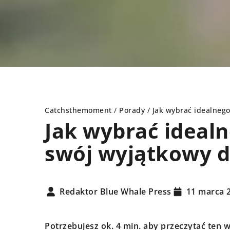
Catchsthemoment
/
Porady
/
Jak wybrać idealneg
Jak wybrać ideal
swój wyjątkowy d
PORADY
PORADY
Redaktor Blue Whale Press
11 marca 
Potrzebujesz ok. 4 min. aby przeczytać ten w