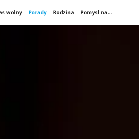
as wolny
Porady
Rodzina
Pomysł na…