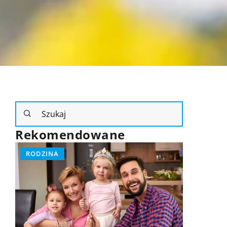
Rekomendowane
PORADY
PO