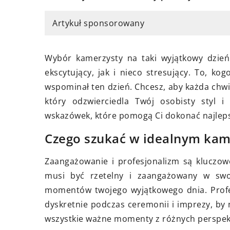
Artykuł sponsorowany
18 czerwca 202
7 lutego 2026
Jak wybrać id
Jak prostokątne lustra mogą
Wybór kamerzysty na taki wyjątkowy dzie
krojenia dla T
odmienić wygląd Twojego wnętrza?
ekscytujący, jak i nieco stresujący. To, k
wspominał ten dzień. Chcesz, aby każda chw
Odkryj, jakie 
Odkryj, jak prostokątne lustra mogą
który odzwierciedla Twój osobisty styl 
idealna deska 
stać się nie tylko praktycznym
wskazówek, które pomogą Ci dokonać najlep
różne materiały
elementem wyposażenia, ale także
aby dokonać 
stylowym dodatkiem, który
Czego szukać w idealnym kam
dopasowanego
optycznie powiększy i rozświetli
Zaangażowanie i profesjonalizm są kluczo
kuchennych.
Twoje pomieszczenia.
musi być rzetelny i zaangażowany w swo
momentów twojego wyjątkowego dnia. Profes
dyskretnie podczas ceremonii i imprezy, by
wszystkie ważne momenty z różnych perspek