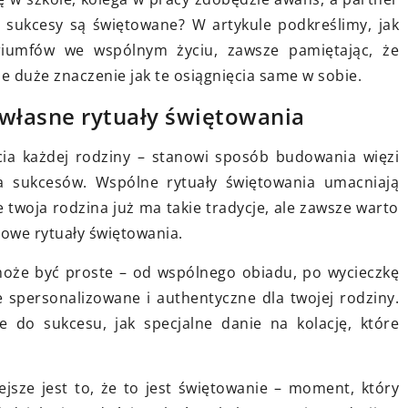
początkujących
erania
te sukcesy są świętowane? W artykule podkreślimy, jak
Odkryj prostą ścieżkę do wyboru
entów
riumfów we wspólnym życiu, zawsze pamiętając, że
optymalnej polisy
 i kulturą,
 duże znaczenie jak te osiągnięcia same w sobie.
ubezpieczeniowej. Zrozumiejąc
ego miłośnika
 własne rytuały świętowania
podstawowe zasady, kierujące się
wskazówkami, znajdziesz ofertę
cia każdej rodziny – stanowi sposób budowania więzi
idealnie dopasowaną do Twoich
a sukcesów. Wspólne rytuały świętowania umacniają
potrzeb.
e twoja rodzina już ma takie tradycje, ale zawsze warto
towe rytuały świętowania.
może być proste – od wspólnego obiadu, po wycieczkę
 spersonalizowane i authentyczne dla twojej rodziny.
 do sukcesu, jak specjalne danie na kolację, które
ejsze jest to, że to jest świętowanie – moment, który