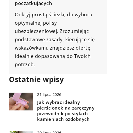
Jak żyć w zgodzie ze sobą i
Odkryj s
zaakceptować swoje wady? Oto
autenty
kluczowe kroki, które pomogą Ci
związany
odnaleźć harmonię i akceptację
które oc
wobec samego siebie, pomimo
sztuki i 
swoich niedoskonałości.
Ostatnie wpisy
21 lipca 2026
Jak wybrać idealny
pierścionek na zaręczyny:
przewodnik po stylach i
kamieniach ozdobnych
20 lipca 2026