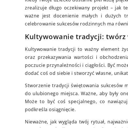
ć w zgodzie ze sobą i
Odkryj sekrety wybi
zrealizuje długo oczekiwany projekt – jak 
eptować swoje wady? Oto
autentycznych prez
ważne jest docenienie małych i dużych t
owe kroki, które pomogą Ci
związanych z historią
celebrowanie sukcesów rodzinnych ma równie
eźć harmonię i akceptację
które oczarują każd
Kultywowanie tradycji: twórz
 samego siebie, pomimo
sztuki i tradycji.
h niedoskonałości.
Kultywowanie tradycji to ważny element ży
oraz przekazywania wartości i obchodzeni
poczucie przynależności i ciągłości. Być moż
dodać coś od siebie i stworzyć własne, unika
Stworzenie tradycji świętowania sukcesów 
do ulubionego miejsca. Ważne, aby były one
Może to być coś specjalnego, co nawiązuje
podkreśla osiągnięcie.
Nieważne, jak wygląda twój rytuał, najważni