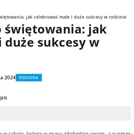
iętowania: jak celebrować małe i duże sukcesy w rodzinie
 świętowania: jak
i duże sukcesy w
PORADY
ia 2024
RODZINA
pis
7 września 2023
czne produkty
Jak wybrać odpowiednie
 kulturą, które
ubezpieczenie? Przewodnik dla
tem?
ę w szkole, kolega w pracy zdobędzie awans, a partner