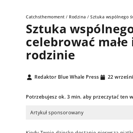
Catchsthemoment
/
Rodzina
/
Sztuka wspólnego św
Sztuka wspólnego
celebrować małe 
DY
POMYSŁ NA...
rodzinie
Redaktor Blue Whale Press
22 wrześn
Potrzebujesz ok. 3 min. aby przeczytać ten w
23 czerwca 2024
ja 2023
Jak wybrać autenty
Artykuł sponsorowany
yć w zgodzie ze sobą i
związane z historią i
eptować swoje wady?
są idealnym prezen
Kiedy Twoje dziecko dostanie pierwszą piątk