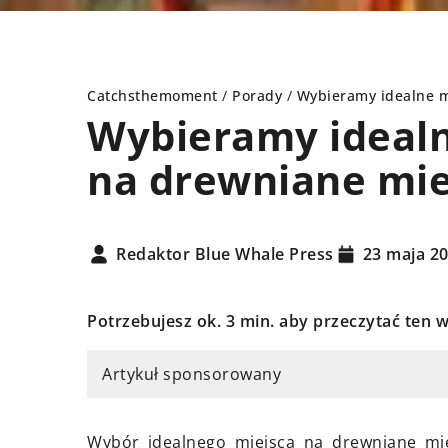
Catchsthemoment
/
Porady
/
Wybieramy idealne m
Wybieramy idealn
na drewniane mie
DY
RODZINA
Redaktor Blue Whale Press
23 maja 2
Potrzebujesz ok. 3 min. aby przeczytać ten w
Artykuł sponsorowany
ca 2024
7 października 2025
i kancelarii rozwodowej
Siła wspólnego odkr
Wybór idealnego miejsca na drewniane mie