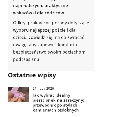
ułatwiające proces ustalania
rodzinne
alimentów na dziecko
rozwój 
Artykuł prezentuje, jak korzystać z
ce
Odkryj, 
profesjonalnej pomocy prawnika w
przygod
procesie ustalania alimentów dla
rozwój e
dziecka, aby zachować spokój i
poznawc
pewność, że interesy Twoje i
rodzinn
Twojego dziecka są właściwie
doświad
reprezentowane.
Ostatnie wpisy
21 lipca 2026
Jak wybrać idealny
pierścionek na zaręczyny:
przewodnik po stylach i
kamieniach ozdobnych