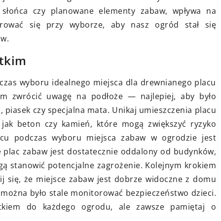
ztałtują więzi i
najmłodszych: praktyczne
o słońca czy planowane elementy zabaw, wpływa na
wskazówki dla rodziców
erować się przy wyborze, aby nasz ogród stał się
aw.
podróże i
Odkryj praktyczne porady dotyczą
wpływają na
wyboru najlepszej pościeli dla
stkim
 społeczny i
dzieci. Dowiedz się, na co zwracać
czas wyboru idealnego miejsca dla drewnianego placu
j więzi
uwagę, aby zapewnić komfort i
im zwrócić uwagę na podłoże — najlepiej, aby było
rtościowym
bezpieczeństwo swoim pociechom
a, piasek czy specjalna mata. Unikaj umieszczenia placu
podczas snu.
 jak beton czy kamień, które mogą zwiększyć ryzyko
cu podczas wyboru miejsca zabaw w ogrodzie jest
że plac zabaw jest dostatecznie oddalony od budynków,
ogą stanowić potencjalne zagrożenie. Kolejnym krokiem
j się, że miejsce zabaw jest dobrze widoczne z domu
y można było stale monitorować bezpieczeństwo dzieci.
kiem do każdego ogrodu, ale zawsze pamiętaj o