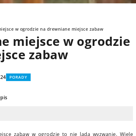
iejsce w ogrodzie na drewniane miejsce zabaw
e miejsce w ogrodzie
jsce zabaw
RODZINA
024
PORADY
pis
19 kwietnia 2026
ywania: jak
Jak wybrać idealną pościel dla
jsce zabaw w ogrodzie to nie lada wyzwanie. Wiele