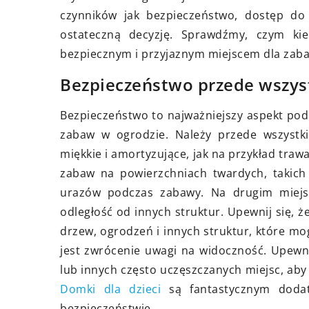
iające proces ustalania
rodzinne przygody ks
czynników jak bezpieczeństwo, dostęp d
ntów na dziecko
rozwój dziecka
ostateczną decyzję. Sprawdźmy, czym ki
ł prezentuje, jak korzystać z
bezpiecznym i przyjaznym miejscem dla zab
Odkryj, jak wspólne 
sjonalnej pomocy prawnika w
przygody z dziećmi 
Bezpieczeństwo przede wszy
sie ustalania alimentów dla
rozwój emocjonalny,
ka, aby zachować spokój i
Bezpieczeństwo to najważniejszy aspekt pod
poznawczy. Wzmocni
ść, że interesy Twoje i
zabaw w ogrodzie. Należy przede wszystk
rodzinne dzięki wa
go dziecka są właściwie
miękkie i amortyzujące, jak na przykład traw
doświadczeniom.
zentowane.
zabaw na powierzchniach twardych, takich
urazów podczas zabawy. Na drugim miejs
odległość od innych struktur. Upewnij się, 
drzew, ogrodzeń i innych struktur, które m
jest zwrócenie uwagi na widoczność. Upewni
lub innych często uczęszczanych miejsc, ab
Domki dla dzieci
są fantastycznym dodat
bezpieczeństwie.