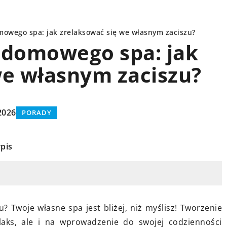
mowego spa: jak zrelaksować się we własnym zaciszu?
 domowego spa: jak
we własnym zaciszu?
Y
PORADY
2026
PORADY
pis
ziernika 2024
brać najlepszy produkt do
acji skóry z
17 października 2025
sydantami?
? Twoje własne spa jest bliżej, niż myślisz! Tworzenie
Sekrety idealnego sus
 się, jak wybrać skuteczne
aks, ale i na wprowadzenie do swojej codzienności
świeżość składników