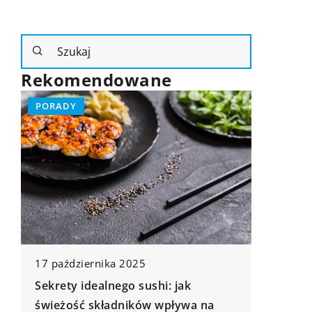
Rekomendowane
PORADY
9 sierpnia 2024
Jak wprowadzić zdrowe nawyki do
hi: jak
codziennego życia i utrzymać je na
 wpływa na