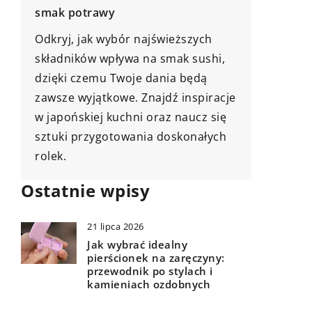
dłużej?
Poznaj skuteczne strategie, które
świeższych
pomogą Ci wprowadzić zdrowe
 smak sushi,
nawyki do swojego codziennego
ania będą
życia i utrzymać je na dłużej.
jdź inspiracje
raz naucz się
 doskonałych
Ostatnie wpisy
21 lipca 2026
Jak wybrać idealny
pierścionek na zaręczyny:
przewodnik po stylach i
kamieniach ozdobnych