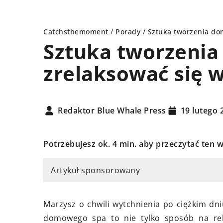
Catchsthemoment
/
Porady
/
Sztuka tworzenia do
Sztuka tworzenia
zrelaksować się 
PORADY
PORAD
Redaktor Blue Whale Press
19 lutego 
Potrzebujesz ok. 4 min. aby przeczytać ten w
19 paźd
Jak wy
Artykuł sponsorowany
pielęgn
9 sierpnia 2024
antyok
Jak wprowadzić zdrowe nawyki do
Marzysz o chwili wytchnienia po ciężkim dniu
Dowiedz
codziennego życia i utrzymać je na
domowego spa to nie tylko sposób na rel