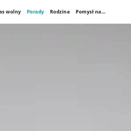
as wolny
Porady
Rodzina
Pomysł na…