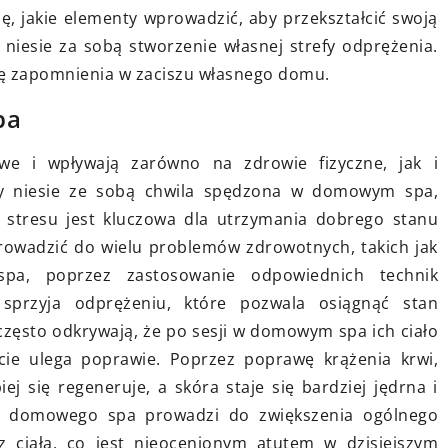
y do pielęgnacji skóry z
ę, jakie elementy wprowadzić, aby przekształcić swoją
smak potrawy
sydantami, które pomogą
i niesie za sobą stworzenie własnej strefy odprężenia.
Odkryj, jak wybór naj
ć skórę przed szkodliwymi
ilę zapomnienia w zaciszu własnego domu.
składników wpływa na
kami zewnętrznymi i
dzięki czemu Twoje d
pa
ać jej młody wygląd.
zawsze wyjątkowe. Zna
e i wpływają zarówno na zdrowie fizyczne, jak i
w japońskiej kuchni o
óry niesie ze sobą chwila spędzona w domowym spa,
sztuki przygotowania
a stresu jest kluczowa dla utrzymania dobrego stanu
rolek.
rowadzić do wielu problemów zdrowotnych, takich jak
pa, poprzez zastosowanie odpowiednich technik
sprzyja odprężeniu, które pozwala osiągnąć stan
często odkrywają, że po sesji w domowym spa ich ciało
cie ulega poprawie. Poprzez poprawę krążenia krwi,
j się regeneruje, a skóra staje się bardziej jędrna i
 z domowego spa prowadzi do zwiększenia ogólnego
 ciała, co jest nieocenionym atutem w dzisiejszym