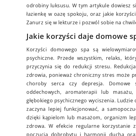
produkt
dłużej?
odrobiny luksusu. W tym artykule dowiesz si
antyok
łazienkę w oazę spokoju, oraz jakie korzyśc
Poznaj skuteczne strategie, które
chroni
Zanurz się w lekturze i pozwól sobie na chw
pomogą Ci wprowadzić zdrowe
czynni
nawyki do swojego codziennego
Jakie korzyści daje domowe s
zachow
życia i utrzymać je na dłużej.
Korzyści domowego spa są wielowymiarow
psychiczne. Przede wszystkim, relaks, kt
przyczynia się do redukcji stresu. Redukcj
zdrowia, ponieważ chroniczny stres może p
choroby serca czy depresja. Domowe s
oddechowych, aromaterapii lub masażu, 
głębokiego psychicznego wyciszenia. Ludzie 
zaczyna lepiej funkcjonować, a samopoczu
dzięki kąpielom lub masażom, organizm lepie
zdrowa. W efekcie regularne korzystanie
poczucia dobrobytu i harmonii ducha oraz