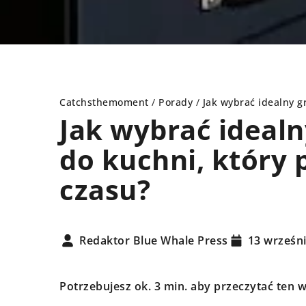
Catchsthemoment
/
Porady
/
Jak wybrać idealny g
Jak wybrać ideal
do kuchni, który 
DY
RODZINA
czasu?
Redaktor Blue Whale Press
13 wrześn
Potrzebujesz ok. 3 min. aby przeczytać ten w