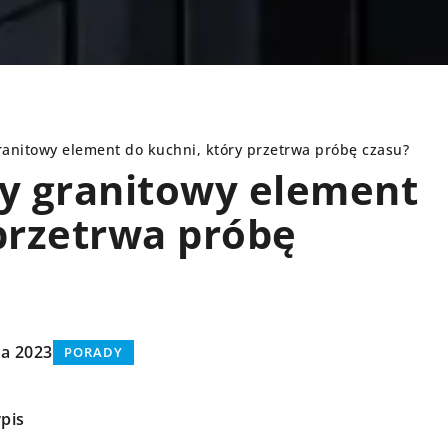
ranitowy element do kuchni, który przetrwa próbę czasu?
ny granitowy element
przetrwa próbę
INNE
ia 2023
PORADY
pis