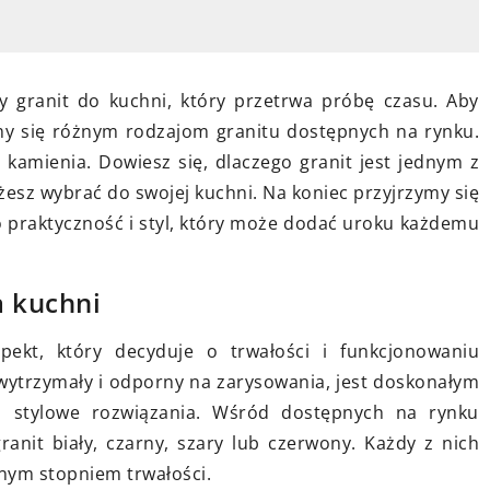
1 stycznia 2026
Kluczowe aspekty księgowości dla
iskości: jak
firm LTD prowadzących działalnoś
ają rodzinne
 granit do kuchni, który przetrwa próbę czasu. Aby
międzynarodową
ymy się różnym rodzajom granitu dostępnych na rynku.
Dowiedz się, jak skutecznie
esty i codzienne
kamienia. Dowiesz się, dlaczego granit jest jednym z
zarządzać księgowością w firmie
cnić więzi
esz wybrać do swojej kuchni. Na koniec przyjrzymy się
LTD działającej na rynkach
ię, dlaczego
go praktyczność i styl, który może dodać uroku każdemu
międzynarodowych. Poznaj
m do
kluczowe elementy, które pomogą
odzinnego i jak
a kuchni
uniknąć pułapek w różnych
na co dzień.
jurysdykcjach prawnych i sprawnie
ekt, który decyduje o trwałości i funkcjonowaniu
prowadzić finanse.
 wytrzymały i odporny na zarysowania, jest doskonałym
i stylowe rozwiązania. Wśród dostępnych na rynku
anit biały, czarny, szary lub czerwony. Każdy z nich
nym stopniem trwałości.