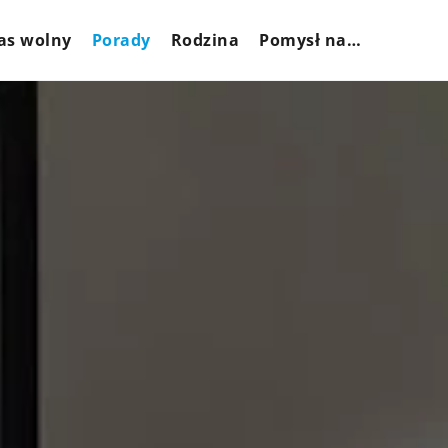
as wolny
Porady
Rodzina
Pomysł na…