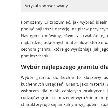
ietnia 2024
17 lipca 2025
Artykuł sponsorowany
rzygotować się do pierwszego
Sztuka codziennej bl
? Porady od profesjonalnych
małe gesty wzmacni
Pomożemy Ci zrozumieć, jak wybrać idealny
uktorów
więzi
podjąć najlepszą decyzję, najpierw przyjrz
j, jak zaplanować swój
Odkryj, jak drobne g
Następnie omówimy, również, trwałość tego 
szy taniec, aby zachwycić
działania mogą wzmo
najbardziej odpornych materiałów, które moż
tkich gości. Nasz artykuł
rodzinne. Dowiedz s
cechom granitu, które go wyróżniają, jak je
ra profesjonalne porady, które
bliskość jest klucze
pomieszczeniu.
ą, że staniecie się
szczęśliwego życia r
Wybór najlepszego granitu dl
ziwymi tancerzami.
pielęgnować relacje 
Wybór granitu do kuchni to kluczowy asp
kuchennych urządzeń. Granit, jako materiał
wyborem dla osób ceniących praktyczne 
rodzajów granitu, możemy wyróżnić m.in. gr
charakteryzuje się unikalnym wyglądem i róż