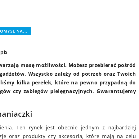
PORADY
OMYSŁ NA...
pis
warzają masę możliwości. Możesz przebierać pośród
gadżetów. Wszystko zależy od potrzeb oraz Twoich
 2023
14 stycznia 2024
aliśmy kilka perełek, które na pewno przypadną do
wyposażenie do małej
Zasady i korzyści unieważ
ngów czy zabiegów pielęgnacyjnych. Gwarantujemy
praktyczne porady
kosztów związanych z poż
 wziąć pod uwagę przy
Dowiedz się, jak unieważni
maniaczki
ałej łazienki.
związane z pożyczkami i jak
tego korzyści. Artykuł wyja
ienia. Ten rynek jest obecnie jednym z najbardziej
procedury i korzyści finan
zje oraz produkty czy akcesoria, które mają na celu