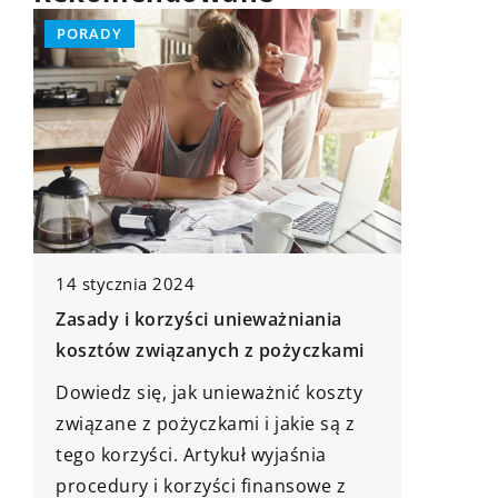
PORADY
3 maja 2024
niania
Porady na temat utrzymania
yczkami
czystości w basenie ogrodowym: od
filtra piaskowego do chemii
ć koszty
basenowej
ie są z
śnia
Poznaj skuteczne metody na
sowe z
utrzymanie idealnej czystości w