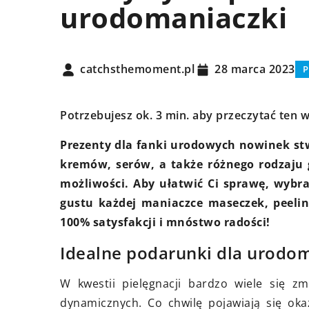
urodomaniaczki
PORADY
PORADY
catchsthemoment.pl
28 marca 2023
P
Potrzebujesz ok. 3 min. aby przeczytać ten w
Prezenty dla fanki urodowych nowinek st
kremów, serów, a także różnego rodzaju 
20 listopada
3 maja 2024
możliwości. Aby ułatwić Ci sprawę, wybr
Jak wybrać 
Porady na temat utrzymania
gustu każdej maniaczce maseczek, peeli
łazienki – 
czystości w basenie ogrodowym: od
100% satysfakcji i mnóstwo radości!
filtra piaskowego do chemii
Sprawdź, co
Idealne podarunki dla urodo
basenowej
urządzaniu m
W kwestii pielęgnacji bardzo wiele się zm
Poznaj skuteczne metody na
dynamicznych. Co chwilę pojawiają się oka
utrzymanie idealnej czystości w