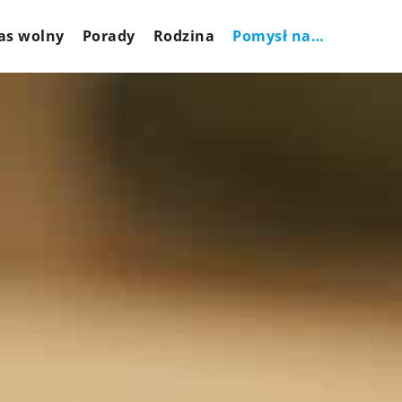
as wolny
Porady
Rodzina
Pomysł na…