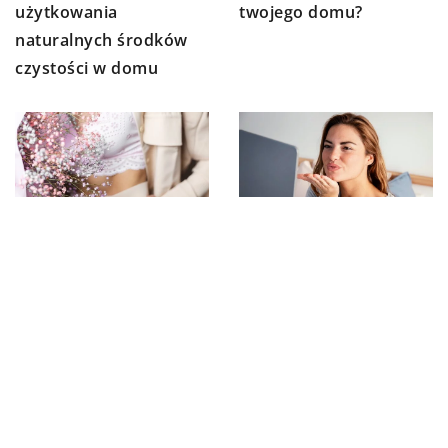
użytkowania
twojego domu?
naturalnych środków
czystości w domu
17 marca 2025
10 lutego 2026
Jak dobrać idealną
Jak stworzyć atrakcyjny
bieliznę na każdą
profil, który przyciągnie
okazję?
odpowiednią osobę?