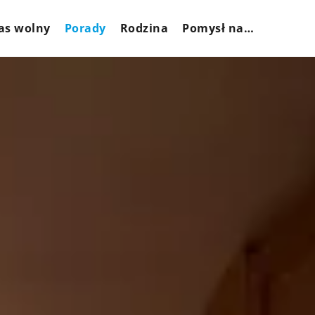
as wolny
Porady
Rodzina
Pomysł na…