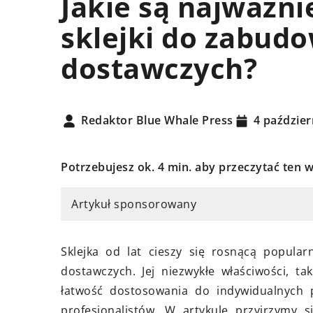
Jakie są najważni
DY
PORADY
sklejki do zabud
dostawczych?
Redaktor Blue Whale Press
4 paździer
Potrzebujesz ok. 4 min. aby przeczytać ten w
znia 2026
16 maja 2024
ybrać idealny model
Jak wybrać idealną s
Artykuł sponsorowany
zewacza wody do swojego
fotograficzną dla s
?
Od decyzji o stylu i l
Sklejka od lat cieszy się rosnącą popula
dz się, na co zwrócić uwagę
wybór odpowiedniego
dostawczych. Jej niezwykłe właściwości, t
wyborze podgrzewacza wody
odkryj, jak wybrać s
łatwość dostosowania do indywidualnych p
mu. Poznaj kluczowe czynniki,
która najlepiej poka
profesjonalistów. W artykule przyjrzymy s