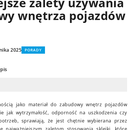
ejsze zalety używania
POMYSŁ NA...
owy wnętrza pojazdów
nika 2025
PORADY
pis
15 grudnia 2024
Jak wybrać idealne dekoracje
esję
ścienne, które odmienią Twoje
wojego biznesu?
wnętrze
okalizacji, po
rnością jako materiał do zabudowy wnętrz pojazdów
Odkryj, jak za pomocą
 fotografa -
akie jak wytrzymałość, odporność na uszkodzenia czy
odpowiednich dekoracji ściennych
esję zdjęciową,
otrzeb, sprawiają, że jest chętnie wybierana przez
możesz nadać nowy charakter
że twoją firmę.
ię najważniejszym zaletom stosowania sklejki, które