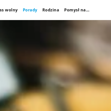
as wolny
Porady
Rodzina
Pomysł na…