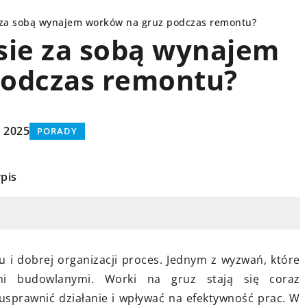
ie za sobą wynajem worków na gruz podczas remontu?
esie za sobą wynajem
podczas remontu?
PORADY
a 2025
PORADY
pis
aparat słuchowy
1 lutego 2024
Jak batony proteinowe mogą
 i dobrej organizacji proces. Jednym z wyzwań, które
wspomagać twoją dietę –
ami budowlanymi. Worki na gruz stają się coraz
ajlepszy aparat
porównanie składników i korzyści
sprawnić działanie i wpływać na efektywność prac. W
ny do Twoich