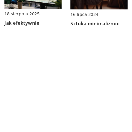
18 sierpnia 2025
16 lipca 2024
Jak efektywnie
Sztuka minimalizmu:
wykorzystać narzędzia
jak uprościć swoje życie
Excel do optymalizacji
i cieszyć się
procesów finansowych
codziennością
w firmie
DODAJ KOMENTARZ