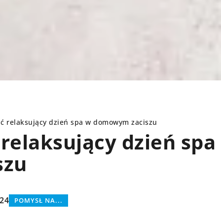
ać relaksujący dzień spa w domowym zaciszu
relaksujący dzień spa
szu
CZAS WOLNY
024
POMYSŁ NA...