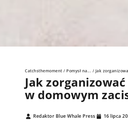
Catchsthemoment
/
Pomysł na...
/
Jak zorganizow
Jak zorganizować 
w domowym zaci
DY
PORADY
Redaktor Blue Whale Press
16 lipca 2