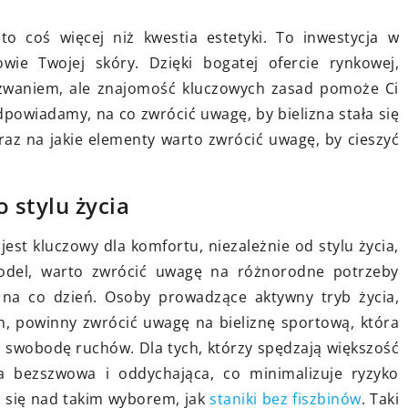
5 czerwca 2024
o coś więcej niż kwestia estetyki. To inwestycja w
gą odmienić
wie Twojej skóry. Dzięki bogatej ofercie rynkowej,
ki?
Jak stworzyć harmonijną przestrz
zwaniem, ale znajomość kluczowych zasad pomoże Ci
w domu, łącząc różne style
zenie złotych
dpowiadamy, na co zwrócić uwagę, by bielizna stała się
wnętrzarskie?
i może stworzyć
az na jakie elementy warto zwrócić uwagę, by cieszyć
y wystrój.
Odkryj tajniki tworzenia harmonijn
ązania, które
przestrzeni w domu przez
owoczesny
połączenie różnych stylów
 stylu życia
wnętrzarskich. Dowiedz się, jak
est kluczowy dla komfortu, niezależnie od stylu życia,
zaaranżować przestrzeń zgodnie z
model, warto zwrócić uwagę na różnorodne potrzeby
własnymi potrzebami i
 na co dzień. Osoby prowadzące aktywny tryb życia,
preferencjami.
h, powinny zwrócić uwagę na bieliznę sportową, która
swobodę ruchów. Dla tych, którzy spędzają większość
ła bezszwowa i oddychająca, co minimalizuje ryzyko
 się nad takim wyborem, jak
staniki bez fiszbinów
. Taki