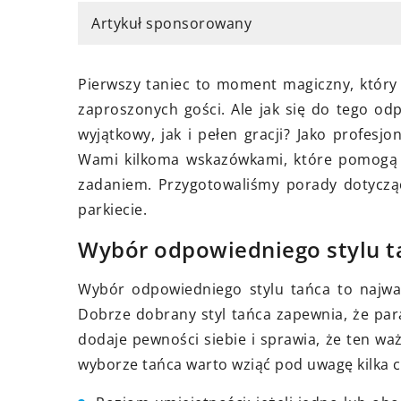
Jak przebiega proces licytacji
Jak prz
Artykuł sponsorowany
nieruchomości?
wypraw
porady
Dowiedz się, jakie kroki są
Pierwszy taniec to moment magiczny, który 
niezbędne w trakcie licytacji
Przygo
zaproszonych gości. Ale jak się do tego o
nieruchomości. Poradnik wyjaśni
wypraw
wyjątkowy, jak i pełen gracji? Jako profesjon
procedury, dokumenty i wymagania,
zarówn
Wami kilkoma wskazówkami, które pomogą
które musisz spełnić, by skutecznie
planowa
zadaniem. Przygotowaliśmy porady dotycząc
wziąć udział w aukcji.
niezbę
parkiecie.
prakty
Wybór odpowiedniego stylu t
bezpiec
przygod
Wybór odpowiedniego stylu tańca to najwa
Dobrze dobrany styl tańca zapewnia, że par
dodaje pewności siebie i sprawia, że ten wa
wyborze tańca warto wziąć pod uwagę kilka 