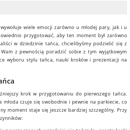
Jak wybrać idealne bi
ygotować się do pierwszej
rachunkowe dla twoje
y survivalowej: praktyczne
 i niezbędny sprzęt
Dowiedz się, jak wybr
wywołuje wiele emocji zarówno u młodej pary, jak i u
biuro rachunkowe do
towanie do pierwszej
dpowiednio przygotować, aby ten moment był zarówno
potrzeb Twojej firmy,
y survivalowej wymaga
aliści w dziedzinie tańca, chcielibyśmy podzielić się z
zoptymalizować finans
o odpowiedniego
 Wam z pewnością poradzić sobie z tym wyjątkowym
skoncentrować się na
nia, jak i zrozumienia
e wyboru stylu tańca, nauki kroków i prezentacji na
sukces.
dnego sprzętu. Odkryj
czne wskazówki, aby
ańca
znie i świadomie cieszyć się
ą na łonie natury.
żniejszy krok w przygotowaniu do pierwszego tańca.
a młoda czuje się swobodnie i pewnie na parkiecie, co
żny moment staje się jeszcze bardziej szczególny. Przy
czynników: