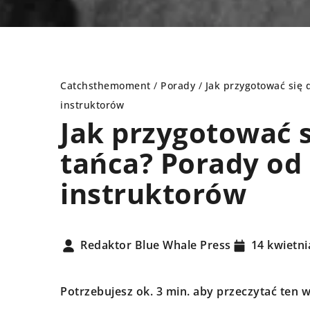
Catchsthemoment
/
Porady
/
Jak przygotować się 
instruktorów
Jak przygotować 
INNE
PORAD
tańca? Porady od
instruktorów
Redaktor Blue Whale Press
14 kwietni
Potrzebujesz ok. 3 min. aby przeczytać ten w
2 stycznia 2025
15 czer