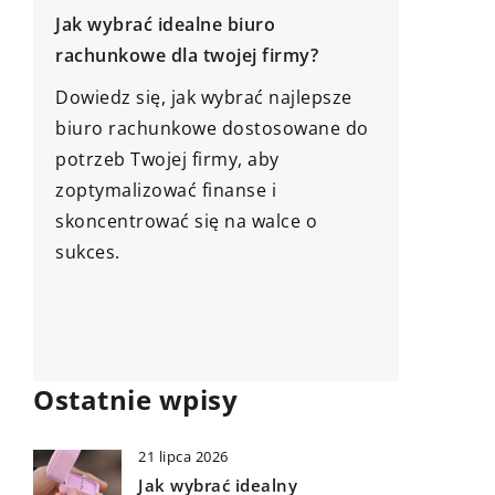
uro
Jak przebiega proces licytacji
j firmy?
nieruchomości?
ać najlepsze
Dowiedz się, jakie kroki są
stosowane do
niezbędne w trakcie licytacji
 aby
nieruchomości. Poradnik wyjaśni
e i
procedury, dokumenty i wymagania,
 walce o
które musisz spełnić, by skutecznie
wziąć udział w aukcji.
Ostatnie wpisy
21 lipca 2026
Jak wybrać idealny