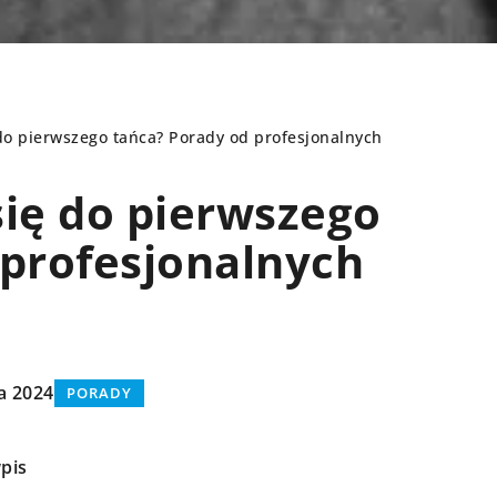
do pierwszego tańca? Porady od profesjonalnych
się do pierwszego
Y
PORADY
 profesjonalnych
a 2024
PORADY
pis
20 marca 2024
wca 2025