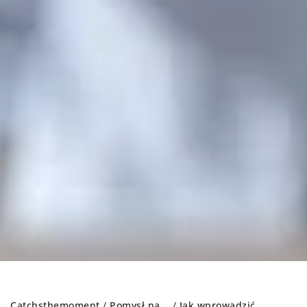
Catchsthemoment
/
Pomysł na...
/
Jak wprowadzić