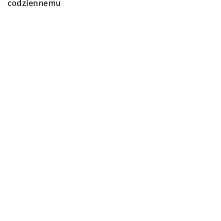
codziennemu
wyciszeniu i refleksji
DODAJ KOMENTARZ