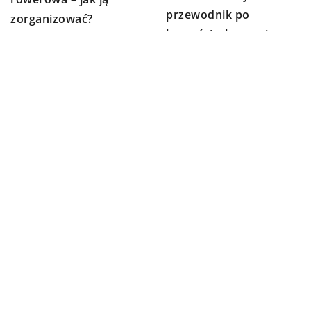
przewodnik po
zorganizować?
korzyściach wynajmu
kamperów
DODAJ KOMENTARZ