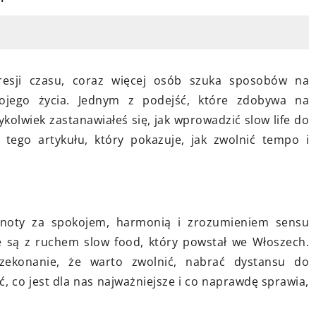
9 października 2023
Jak wykorzystać motywy
menty hygge do
industrialne w aranżacji wnętrz
resji czasu, coraz więcej osób szuka sposobów na
domu?
ą sztukę
ojego życia. Jednym z podejść, które zdobywa na
Przekształć swoje wnętrza,
owiedz się jak
edykolwiek zastanawiałeś się, jak wprowadzić slow life do
korzystając z motywów
życia do
tego artykułu, który pokazuje, jak zwolnić tempo i
industrialnych. Dowiedz się, jak
 rytmu. Zyskaj
śmiało łączyć metalowe detale z
których
ceglanymi ścianami, aby stworzyć
unikalny, surowy charakter
ęsknoty za spokojem, harmonią i zrozumieniem sensu
pomieszczenia.
ane są z ruchem slow food, który powstał we Włoszech.
rzekonanie, że warto zwolnić, nabrać dystansu do
ć, co jest dla nas najważniejsze i co naprawdę sprawia,