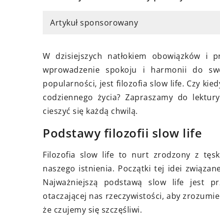
9 sierpnia 2024
ietnia 2024
Artykuł sponsorowany
Jak wprowadzić ele
ybrać idealne drzwi
swojego życia?
trzne dla twojego domu:
W dzisiejszych natłokiem obowiązków i p
odnik po kolekcji Erkado
Poznaj skandynawsk
wprowadzenie spokoju i harmonii do sw
szczęścia - hygge. D
j kolekcję drzwi wewnętrznych
popularności, jest filozofia slow life. Czy ki
wprowadzić ten styl 
o i dowiedz się, jak dobrać
codziennego życia? Zapraszamy do lektury 
swojego codziennego
ny model dopasowany do stylu
cieszyć się każdą chwilą.
harmonię i spokój, 
rzeb twojego domu.
Podstawy filozofii slow life
pragniesz.
Filozofia slow life to nurt zrodzony z t
naszego istnienia. Początki tej idei związ
Najważniejszą podstawą slow life jest p
otaczającej nas rzeczywistości, aby zrozumie
że czujemy się szczęśliwi.