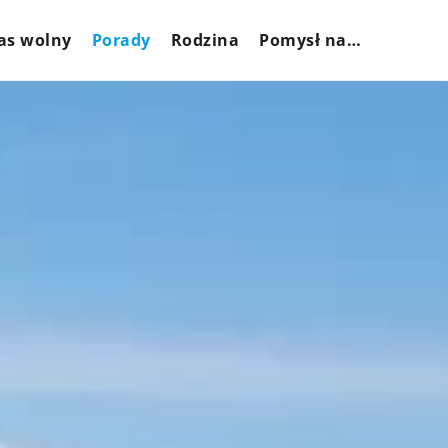
as wolny
Porady
Rodzina
Pomysł na…