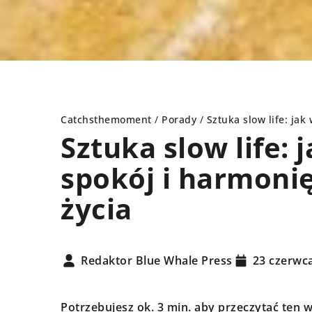
Catchsthemoment
/
Porady
/
Sztuka slow life: ja
Sztuka slow life:
spokój i harmoni
DY
POMYSŁ NA...
życia
Redaktor Blue Whale Press
23 czerwc
Potrzebujesz ok. 3 min. aby przeczytać ten w