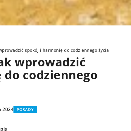
k wprowadzić spokój i harmonię do codziennego życia
 jak wprowadzić
ę do codziennego
PORADY
a 2024
PORADY
pis