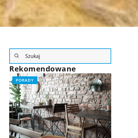
Rekomendowane
PORADY
POMYSŁ N