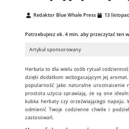
Redaktor Blue Whale Press
13 listopa
Potrzebujesz ok. 4 min. aby przeczytać ten w
rpnia 2024
15 lutego 2026
tworzyć domowe spa, które
Jak zrozumieć emocj
Artykuł sponsorowany
e ci się zrelaksować
poprawić waszą kom
j tajniki stworzenia domowego
Odkryj sposoby na l
Herbata to dla wielu osób rytuał codziennośc
które pomoże ci odprężyć się i
porozumienie się z 
dzięki dodatkom wzbogacającym jej aromat.
kać energię. Dowiedz się, jak z
zrozumienie jego em
popularność jako naturalne urozmaicenie n
ą prostych kroków, możesz
poprawę waszej relac
prostota użycia sprawiają, że są one idea
ć się jak w luksusowym
praktycznym wskaz
kubka herbaty czy orzeźwiającego napoju.
ie spa, nie opuszczając
technikom.
odmienić Twoje codzienne chwile i podzie
go domu.
zastosowań.