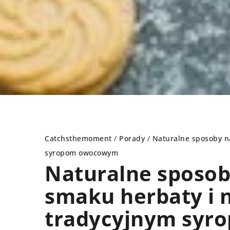
Catchsthemoment
/
Porady
/
Naturalne sposoby n
syropom owocowym
Naturalne sposob
DY
RODZINA
smaku herbaty i 
tradycyjnym sy