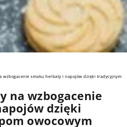
a wzbogacenie smaku herbaty i napojów dzięki tradycyjnym
y na wzbogacenie
PORADY
napojów dzięki
ropom owocowym