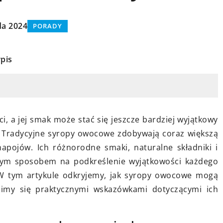
da 2024
PORADY
pis
10 marca 2024
Jak wybrać odpowiednie okucia do
e swojego psa i
drzwi zewnętrznych – praktyczny
unikację
przewodnik
epsze
i, a jej smak może stać się jeszcze bardziej wyjątkowy
Poradnik dla każdego, kto planuje
psem,
 Tradycyjne syropy owocowe zdobywają coraz większą
remont lub wymianę swoich drzwi
ocji oraz
apojów. Ich różnorodne smaki, naturalne składniki i
zewnętrznych. Dowiedz się, jakie
ji dzięki
lnym sposobem na podkreślenie wyjątkowości każdego
okucia będą najlepszym wyborem,
ówkom i
 W tym artykule odkryjemy, jak syropy owocowe mogą
uwzględniając bezpieczeństwo,
limy się praktycznymi wskazówkami dotyczącymi ich
trwałość i estetykę.