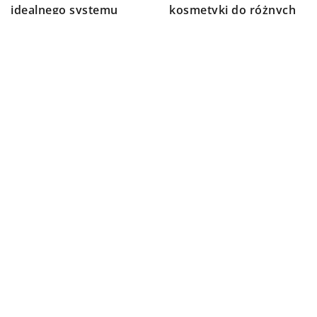
idealnego systemu
kosmetyki do różnych
drenażowego dla
typów cery?
twojego samochodu
DODAJ KOMENTARZ