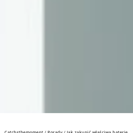
Catchsthemoment
/
Porady
/
Jak zakupić właściwą baterię