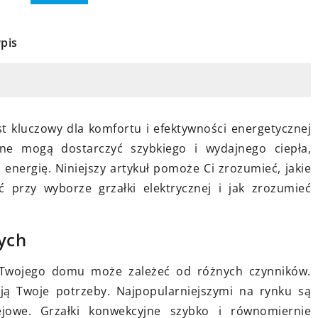
pis
6 września 2024
Jak wykorzystać cegłę dekoracyjną
 dywan do
 kluczowy dla komfortu i efektywności energetycznej
do tworzenia nowoczesnych
 wskazówki i
zne mogą dostarczyć szybkiego i wydajnego ciepła,
wnętrz?
energię. Niniejszy artykuł pomoże Ci zrozumieć, jakie
Odkryj unikalne sposoby, jak
ć przy wyborze grzałki elektrycznej i jak zrozumieć
dotyczące
kreatywnie wykorzystać cegłę
alonu. Dowiedz
dekoracyjną w aranżacji
dywan do stylu
ych
nowoczesnych wnętrz. Porady
ć najczęstszych
stylistów, praktyczne triki i
a Twojego domu może zależeć od różnych czynników.
irujące pomysły
inspirujące zdjęcia czekają na Cieb
oją Twoje potrzeby. Najpopularniejszymi na rynku są
ązania.
w naszym artykule.
ejowe. Grzałki konwekcyjne szybko i równomiernie