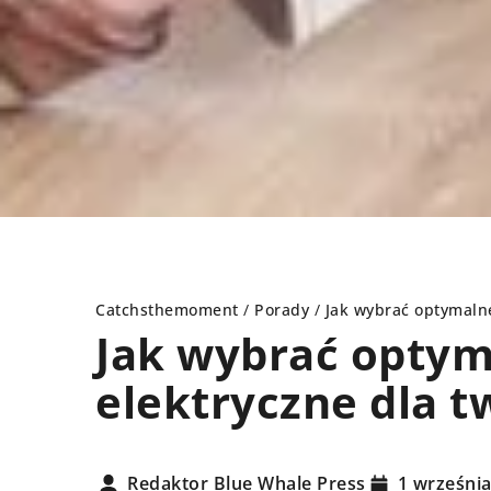
Catchsthemoment
/
Porady
/
Jak wybrać optymalne
Jak wybrać optym
elektryczne dla 
DY
PORADY
Redaktor Blue Whale Press
1 wrześni