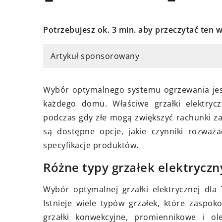
Potrzebujesz ok. 3 min. aby przeczytać ten w
Artykuł sponsorowany
eśnia 2023
4 listopada 2024
ybrać idealne urządzenie do
Jak wybrać idealny
Wybór optymalnego systemu ogrzewania jest
nia chleba dla twojej
salonu – praktyczne
każdego domu. Właściwe grzałki elektryc
racji?
inspiracje
podczas gdy złe mogą zwiększyć rachunki za 
są dostępne opcje, jakie czynniki rozważa
ik dla właścicieli restauracji,
Praktyczne porady 
specyfikacje produktów.
ybrać najodpowiedniejsze
wyboru dywanu do s
zenie do krojenia chleba,
się, jak dopasować 
Różne typy grzałek elektryczn
ntujące precyzyjność,
wnętrza i jak unikną
Wybór optymalnej grzałki elektrycznej dl
eczeństwo i szybkość pracy.
błędów. Odkryj insp
Istnieje wiele typów grzałek, które zaspok
i funkcjonalne rozwi
grzałki konwekcyjne, promiennikowe i ol