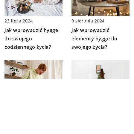
23 lipca 2024
9 sierpnia 2024
Jak wprowadzić hygge
Jak wprowadzić
do swojego
elementy hygge do
codziennego życia?
swojego życia?
13 marca 2026
5 marca 2025
Jak stworzyć własny
Jak Wybrać Idealny
ogród ziołowy na małej
Plakat do Twojego
przestrzeni: praktyczne
Wnętrza?