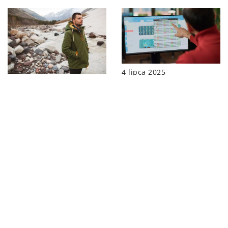
4 lipca 2025
21 czerwca 2026
Jak nowoczesna
Jak wybrać idealne
technologia może
kurtki na wyprawy
usprawnić organizację
outdoorowe?
wydarzeń
biznesowych?
DODAJ KOMENTARZ