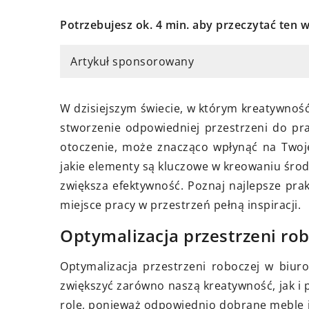
Potrzebujesz ok. 4 min. aby przeczytać ten w
Artykuł sponsorowany
listopada 2023
22 kwietnia 2024
k prawidłowo przygotować grunt
Jak wybrać ideal
W dzisiejszym świecie, w którym kreatywność
 prac budowlanych?
wewnętrzne dla 
stworzenie odpowiedniej przestrzeni do prac
Przewodnik po ko
otoczenie, może znacząco wpłynąć na Twoje
znaj skuteczne metody na
jakie elementy są kluczowe w kreowaniu śro
zygotowanie gruntu do prac
Poznaj kolekcję 
zwiększa efektywność. Poznaj najlepsze prak
dowlanych. Naucz się, jak
Erkado i dowiedz 
miejsce pracy w przestrzeń pełną inspiracji.
pewnić stabilność i dużą trwałość
idealny model do
ojej konstrukcji.
i potrzeb twojeg
Optymalizacja przestrzeni rob
Optymalizacja przestrzeni roboczej w biu
zwiększyć zarówno naszą kreatywność, jak i
rolę, ponieważ odpowiednio dobrane meble 