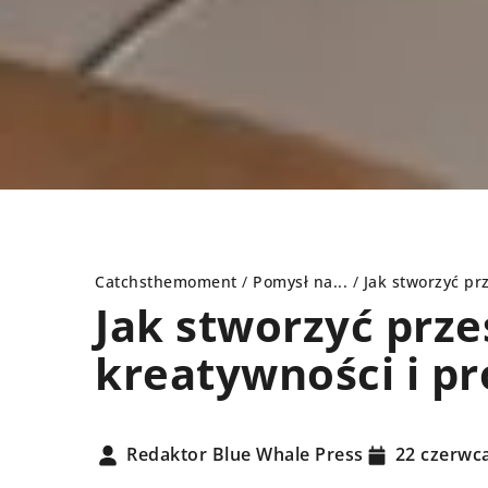
Catchsthemoment
/
Pomysł na...
/
Jak stworzyć pr
Jak stworzyć prze
kreatywności i p
RADY
PORADY
Redaktor Blue Whale Press
22 czerwc