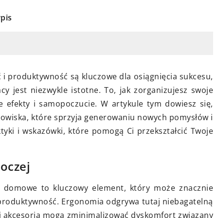
pis
8 października 2025
ne drzwi
 i produktywność są kluczowe dla osiągnięcia sukcesu,
Bezpieczne korzystanie z wyrzu
twojego domu:
y jest niezwykle istotne. To, jak zorganizujesz swoje
praktyczne porady dla
lekcji Erkado
 efekty i samopoczucie. W artykule tym dowiesz się,
początkujących
dowiska, które sprzyja generowaniu nowych pomysłów i
drzwi wewnętrznych
Dowiedz się, jak bezpiecznie
tyki i wskazówki, które pomogą Ci przekształcić Twoje
się, jak dobrać
korzystać z wyrzutni dzięki
pasowany do stylu
praktycznym poradom i
o domu.
wskazówkom dla początkującyc
oczej
Zrozum zasady bezpieczeństwa 
ro domowe to kluczowy element, który może znacznie
unikaj częstych błędów.
 produktywność. Ergonomia odgrywa tutaj niebagatelną
i akcesoria mogą zminimalizować dyskomfort związany