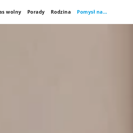
as wolny
Porady
Rodzina
Pomysł na…