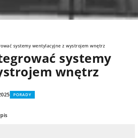
grować systemy wentylacyjne z wystrojem wnętrz
ntegrować systemy
ystrojem wnętrz
PORADY
2025
PORADY
pis