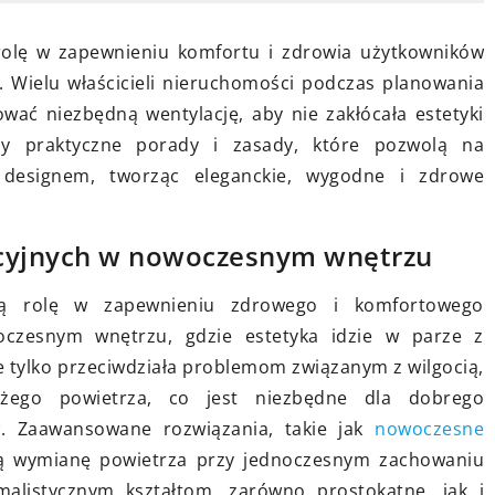
powiednią lampę
11 lipca 2026
onu – przewodnik i
Jakie korzyści niesie ze sobą
rolę w zapewnieniu komfortu i zdrowia użytkowników
prześcieradeł z elastycznym
 Wielu właścicieli nieruchomości podczas planowania
wykończeniem?
ować niezbędną wentylację, aby nie zakłócała estetyki
ealna lampa wisząca
my praktyczne porady i zasady, które pozwolą na
 wygląd Twojego
Odkryj wszystkie zalety
z designem, tworząc eleganckie, wygodne i zdrowe
 się, jakie czynniki
prześcieradeł z elastycznym
ę podczas kupowania
wykończeniem – dowiedz się, 
iracje w naszym
właściwości takie prześcierad
cyjnych w nowoczesnym wnętrzu
 przewodniku.
oferują oraz dlaczego są one
wą rolę w zapewnieniu zdrowego i komfortowego
popularnym wyborem wśród
czesnym wnętrzu, gdzie estetyka idzie w parze z
użytkowników.
e tylko przeciwdziała problemom związanym z wilgocią,
eżego powietrza, co jest niezbędne dla dobrego
. Zaawansowane rozwiązania, takie jak
nowoczesne
ną wymianę powietrza przy jednoczesnym zachowaniu
malistycznym kształtom, zarówno prostokątne, jak i