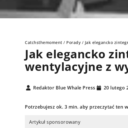
Catchsthemoment
/
Porady
/
Jak elegancko zinte
Jak elegancko zi
wentylacyjne z w
PORADY
PORADY
Redaktor Blue Whale Press
20 lutego 
Potrzebujesz ok. 3 min. aby przeczytać ten w
Artykuł sponsorowany
5 maja 2024