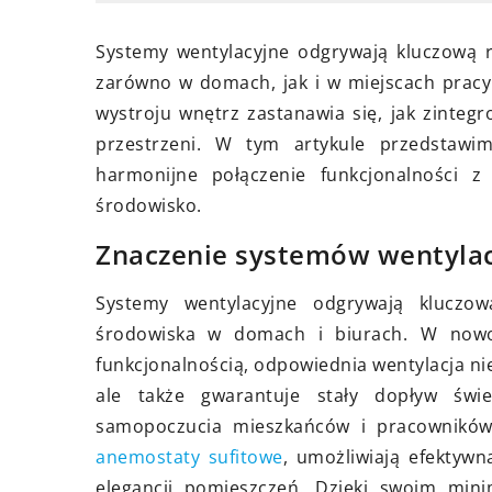
Jak wybrać od
wiszącą do sal
Systemy wentylacyjne odgrywają kluczową 
6 lutego 2024
inspiracje
zarówno w domach, jak i w miejscach pracy.
Jak wybrać odpowiednie legginsy
wystroju wnętrz zastanawia się, jak zintegr
Odkryj, jak id
ciążowe na ciepłe dni – praktyczne
przestrzeni. W tym artykule przedstawi
może odmienić
porady
harmonijne połączenie funkcjonalności 
salonu. Dowiedz
Poradnik dla przyszłych mam na
środowisko.
brać pod uwag
temat wyboru legginsów ciążowych
i znajduj insp
Znaczenie systemów wentyla
perfect na ciepłe dni. Dowiedz się,
szczegółowym
jak łączyć wygodę z modnym stylem
Systemy wentylacyjne odgrywają kluczo
nawet podczas upałów.
środowiska w domach i biurach. W nowo
funkcjonalnością, odpowiednia wentylacja ni
ale także gwarantuje stały dopływ świ
samopoczucia mieszkańców i pracowników
anemostaty sufitowe
, umożliwiają efektyw
elegancji pomieszczeń. Dzięki swoim mini