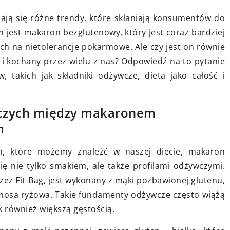
4 kwietnia 2026
Jak serum wspiera naturalną
iają się różne trendy, które skłaniają konsumentów do
regenerację skóry i przeciwdziała
ną bluzkę do
 jest makaron bezglutenowy, który jest coraz bardziej
starzeniu się
etki
ch na nietolerancje pokarmowe. Ale czy jest on równie
 i kochany przez wielu z nas? Odpowiedź na to pytanie
Dowiedz się, jak serum może
asowywania
w, takich jak składniki odżywcze, dieta jako całość i
poprawić kondycję skóry,
 stylu i
wspomagać jej naturalną
wiera praktyczne
regenerację i przeciwdziałać
ą Ci podkreślić
wczych między makaronem
procesom starzenia się,
ewnie w każdej
m
zapewniając zdrowy i młody wyglą
h, które możemy znaleźć w naszej diecie, makaron
na długo.
ię nie tylko smakiem, ale także profilami odżywczymi.
ez Fit-Bag, jest wykonany z mąki pozbawionej glutenu,
omosa ryżowa. Takie fundamenty odżywcze często wiążą
k również większą gęstością.