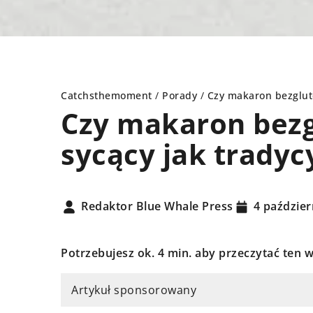
Catchsthemoment
/
Porady
/
Czy makaron bezglute
Czy makaron bezg
sycący jak tradyc
Ł NA...
PORADY
Redaktor Blue Whale Press
4 paździer
Potrzebujesz ok. 4 min. aby przeczytać ten w
Artykuł sponsorowany