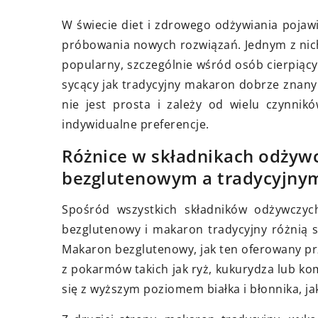
erwca 2025
19 maja 2024
tworzyć unikalną atmosferę w
W świecie diet i zdrowego odżywiania pojaw
za pomocą roślin?
Jak dopasować mod
próbowania nowych rozwiązań. Jednym z nich
swojego stylu i sylw
popularny, szczególnie wśród osób cierpiący
j, jak rośliny mogą
sycący jak tradycyjny makaron dobrze znany
ształcić Twój dom w przytulne
Odkryj sekrety dop
nie jest prosta i zależy od wielu czynnikó
owe miejsce. Dowiedz się, jakie
bluzek do unikalnego
indywidualne preferencje.
ki wybrać i jak je pielęgnować,
sylwetki. Artykuł za
tworzyć niepowtarzalną
porady, które pomog
Różnice w składnikach odży
ferę we wnętrzu.
atuty i poczuć się p
bezglutenowym a tradycyjny
kreacji.
Spośród wszystkich składników odżywczyc
bezglutenowy i makaron tradycyjny różnią s
Makaron bezglutenowy, jak ten oferowany prz
z pokarmów takich jak ryż, kukurydza lub k
się z wyższym poziomem białka i błonnika, ja